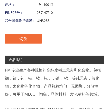
规格：
- 约 100 目
EINECS号：
237-475-0
联合国危险品编码：
UN3288
询价
产品描述
FM 专业生产各种规格的高纯度稀土元素和化合物。包括
镧，铈，钆、铥、钕，钇，，铽 、镨、等纯元素，氧化
，产品颗粒均匀，无团聚，分散性
物，卤化物等化合物
好，可用于MLCC，陶瓷，晶体材料，发光材料等领域。