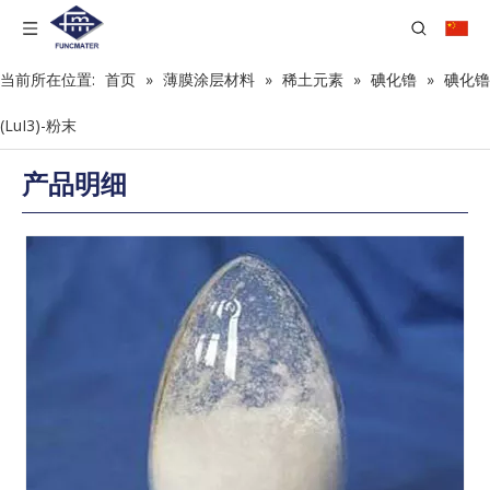
当前所在位置:
首页
»
薄膜涂层材料
»
稀土元素
»
碘化镥
»
碘化镥
(LuI3)-粉末
产品明细