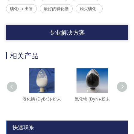
碘化ute出售
最好的碘化镥
购买碘化L
专业解决方案
相关产品
溴化镝 (DyBr3)-粉末
氮化镝 (DyN)-粉末
氧化铈
快速联系