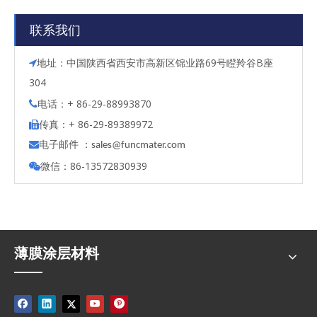
联系我们
地址：中国陕西省西安市高新区锦业路69号瞪羚谷B座

304
电话：+ 86-29-88993870

传真：+ 86-29-89389972

电子邮件 ：

s
ales@funcmater.com
微信：86-13572830939

薄膜涂层材料